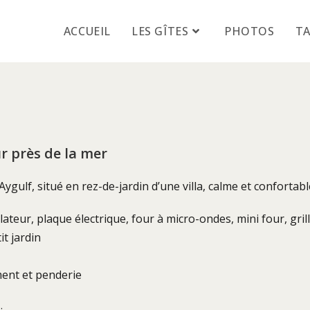
ACCUEIL
LES GÎTES
PHOTOS
TA
r près de la mer
ygulf, situé en rez-de-jardin d’une villa, calme et conforta
teur, plaque électrique, four à micro-ondes, mini four, grille
t jardin
ment et penderie